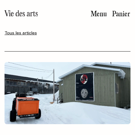
Aller
au
Menu
Panier
contenu
principal
Tous les articles