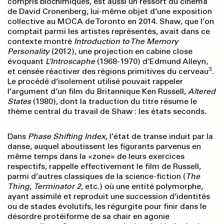
compris biochimiques, est aussi un ressort du cinéma
de David Cronenberg, lui-même objet d’une exposition
collective au MOCA de Toronto en 2014. Shaw, que l’on
comptait parmi les artistes représentés, avait dans ce
contexte montré
Introduction to The Memory
Personality
(2012), une projection en cabine close
évoquant
L’Introscaphe
(1968-1970) d’Edmund Alleyn,
3
et censée réactiver des régions primitives du cerveau
.
Le procédé d’isolement utilisé pouvait rappeler
l’argument d’un film du Britannique Ken Russell,
Altered
States
(1980), dont la traduction du titre résume le
thème central du travail de Shaw : les états seconds.
Dans
Phase Shifting Index
, l’état de transe induit par la
danse, auquel aboutissent les figurants parvenus en
même temps dans la «zone» de leurs exercices
respectifs, rappelle effectivement le film de Russell,
parmi d’autres classiques de la science-fiction (
The
Thing
,
Terminator 2
, etc.) où une entité polymorphe,
ayant assimilé et reproduit une succession d’identités
ou de stades évolutifs, les régurgite pour finir dans le
désordre protéiforme de sa chair en agonie