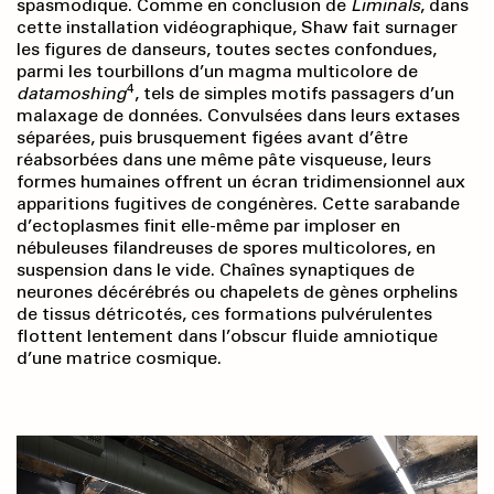
spasmodique. Comme en conclusion de
Liminals
, dans
cette installation vidéographique, Shaw fait surnager
les figures de danseurs, toutes sectes confondues,
parmi les tourbillons d’un magma multicolore de
4
datamoshing
, tels de simples motifs passagers d’un
malaxage de données. Convulsées dans leurs extases
séparées, puis brusquement figées avant d’être
réabsorbées dans une même pâte visqueuse, leurs
formes humaines offrent un écran tridimensionnel aux
apparitions fugitives de congénères. Cette sarabande
d’ectoplasmes finit elle-même par imploser en
nébuleuses filandreuses de spores multicolores, en
suspension dans le vide. Chaînes synaptiques de
neurones décérébrés ou chapelets de gènes orphelins
de tissus détricotés, ces formations pulvérulentes
flottent lentement dans l’obscur fluide amniotique
d’une matrice cosmique.