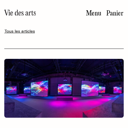
Aller
au
Menu
Panier
contenu
principal
Tous les articles