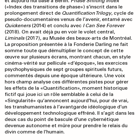
et aujourd’hui basé à Berlin.
Phase Shifting Index
(«Index des transitions de phase») s’inscrit dans le
prolongement direct de
Quantification Trilogy
, cycle de
pseudo-documentaires venus de l’avenir, entamé avec
Quickeners
(2014) et conclu avec
I Can See Forever
(2018). On avait déjà pu en voir le volet central,
Liminals
(2017), au Musée des beaux-arts de Montréal.
La proposition présentée à la Fonderie Darling ne fait
somme toute que démultiplier le concept de cette
œuvre sur plusieurs écrans, montrant chacun, en style
cinéma-vérité sur pellicule «d’époque», les exercices
psychophysiques de sept groupes spirituels futurs,
commentés depuis une époque ultérieure. Une voix
hors champ analyse ces différentes pistes pour gérer
les effets de la «Quantification», moment historique
fictif qui joue ici un rôle semblable à celui de la
«Singularité» qu’annoncent aujourd’hui, pour de vrai,
les transhumanistes à l’avantgarde idéologique d’un
développement technologique effréné. Il s’agit dans les
deux cas du point de bascule d’une cybernétique
devenue autonome et mûre pour prendre le relais du
divin comme de l’humain.