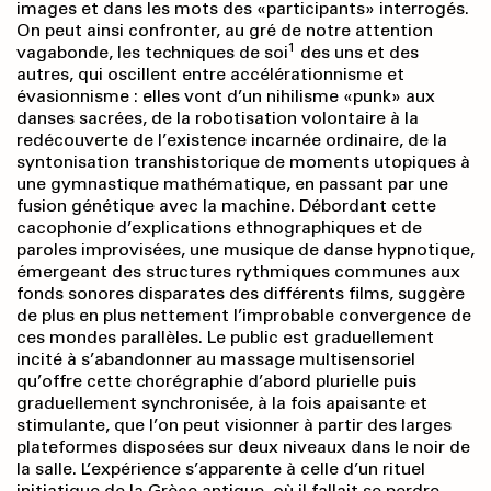
images et dans les mots des «participants» interrogés.
On peut ainsi confronter, au gré de notre attention
1
vagabonde, les techniques de soi
des uns et des
autres, qui oscillent entre accélérationnisme et
évasionnisme : elles vont d’un nihilisme «punk» aux
danses sacrées, de la robotisation volontaire à la
redécouverte de l’existence incarnée ordinaire, de la
syntonisation transhistorique de moments utopiques à
une gymnastique mathématique, en passant par une
fusion génétique avec la machine. Débordant cette
cacophonie d’explications ethnographiques et de
paroles improvisées, une musique de danse hypnotique,
émergeant des structures rythmiques communes aux
fonds sonores disparates des différents films, suggère
de plus en plus nettement l’improbable convergence de
ces mondes parallèles. Le public est graduellement
incité à s’abandonner au massage multisensoriel
qu’offre cette chorégraphie d’abord plurielle puis
graduellement synchronisée, à la fois apaisante et
stimulante, que l’on peut visionner à partir des larges
plateformes disposées sur deux niveaux dans le noir de
la salle. L’expérience s’apparente à celle d’un rituel
initiatique de la Grèce antique, où il fallait se perdre