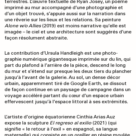
terrestres. L’œuvre textuelle de Ryan Josey, un poème
imprimé au mur accompagné d’une photographie et
d’un objet trouvé, s’appuie aussi sur la narration dans
une rêverie sur les lieux et les relations. Sa peinture
Alone w/o Allies
(2019) est moins narrative qu’elle est
imagée – le ciel et une architecture sont suggérés d’une
façon résolument abstraite.
La contribution d’Ursula Handleigh est une photo­
graphie numérique gigantesque imprimée sur du lin, qui
part du plafond à l’arrière de la pièce, descend le long
du mur et s’étend sur presque les deux tiers du plancher
jusqu’à l’avant de la galerie. Au sol, un dense décor
urbain, apparemment tiré de Google Earth, se dissout
de façon continue en un paysage de campagne dans un
voyage accéléré partant du cœur d’un espace urbain
effervescent jusqu’à l’espace littoral à ses extrémités.
L’artiste d’origine équatorienne Cinthia Arias Auz
expose la sculpture
El regreso al exilio
(2021) (qui
signifie « le retour à l’exil » en espagnol, sa langue
maternelle) qui consiste en un oreiller en résine moulée