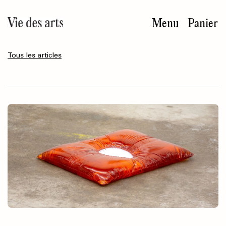
Aller
au
Menu
Panier
contenu
principal
Tous les articles