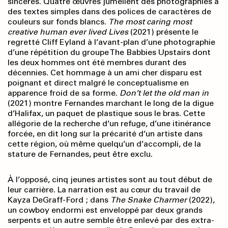
sincères. Quatre œuvres jumellent des photographies à
des textes simples dans des polices de caractères de
couleurs sur fonds blancs.
The most caring most
creative human ever lived Lives
(2021) présente le
regretté Cliff Eyland à l’avant-plan d’une photographie
d’une répétition du groupe The Babbies Upstairs dont
les deux hommes ont été membres durant des
décennies. Cet hommage à un ami cher disparu est
poignant et direct malgré le conceptualisme en
apparence froid de sa forme.
Don’t let the old man in
(2021) montre Fernandes marchant le long de la digue
d’Halifax, un paquet de plastique sous le bras. Cette
allégorie de la recherche d’un refuge, d’une itinérance
forcée, en dit long sur la précarité d’un artiste dans
cette région, où même quelqu’un d’accompli, de la
stature de Fernandes, peut être exclu.
À l’opposé, cinq jeunes artistes sont au tout début de
leur carrière. La narration est au cœur du travail de
Kayza DeGraff-Ford ; dans
The Snake Charmer
(2022),
un cowboy endormi est enveloppé par deux grands
serpents et un autre semble être enlevé par des extra-