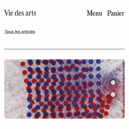
Aller
au
Menu
Panier
contenu
principal
Tous les articles