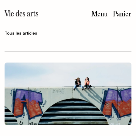
Aller
au
Menu
Panier
contenu
principal
Tous les articles