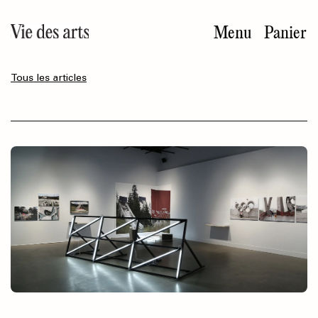
Aller
au
Menu
Panier
contenu
principal
Tous les articles