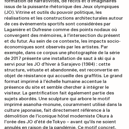
formation de narrativités, de récits et d’imaginaires
issus de la puissante rhétorique des Jeux olympiques
(JO). Vitrine et outils du pouvoir politique, les
réalisations et les constructions architecturales autour
de ces événements sportifs sont considérées par
Laganière et Dufresne comme des points nodaux où
convergent des mémoires, à l’intersection du présent
et du futur. Au sein de ce contexte, les impacts socio-
économiques sont observés par les artistes. Par
exemple, dans ce corpus une photographie de la série
de 2017 présente une installation de saut à ski qui a
servi pour les JO d’hiver à Sarajevo (1984) : cette
structure, vétuste et abandonnée, est reconvertie en
objet de résistance qui accueille des graffitis. Le grand
format imprimé à l’échelle humaine accentue la
présence du site et semble chercher à intégrer le
visiteur. La gentrification fait également partie des
sujets abordés. Une sculpture qui arbore le motif
imprimé asanoha-monune, couramment utilisé dans la
culture japonaise, fait directement référence à la
démolition de l’iconique hôtel moderniste Okura à
l’orée des JO d’été de Tokyo – avant qu’ils ne soient
annulés en raison de la pandémie. Ce motif concret,