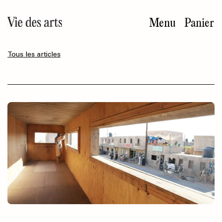
Aller
au
Menu
Panier
contenu
principal
Tous les articles