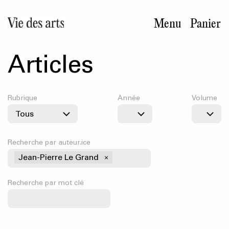
Aller
au
Menu
Panier
contenu
principal
Articles
Rubrique
Année
Volume
Recherche par auteur.ice
Jean-Pierre Le Grand
Recherche par mot clé