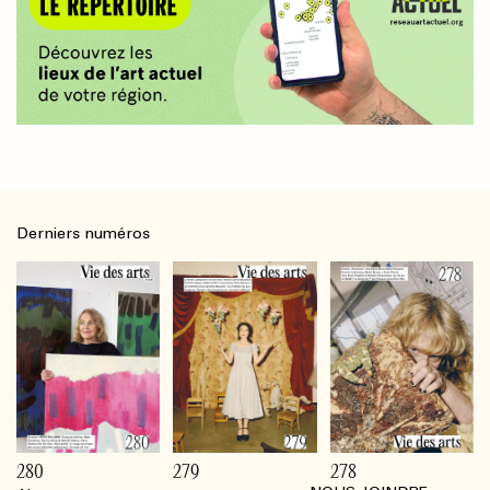
Derniers numéros
280
279
278