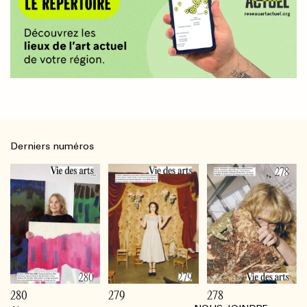
Derniers numéros
280
279
278