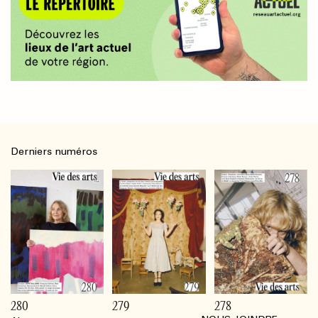
Derniers numéros
280
279
278