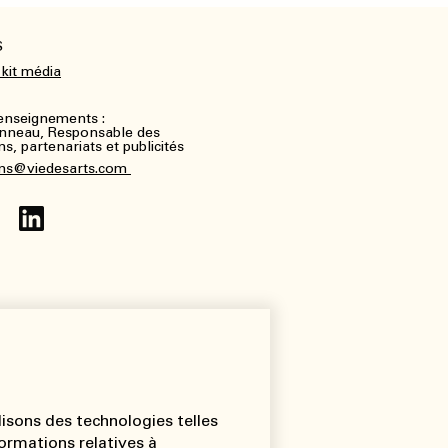
S
 kit média
renseignements :
nneau, Responsable des
, partenariats et publicités
ns@viedesarts.com
lisons des technologies telles
ormations relatives à