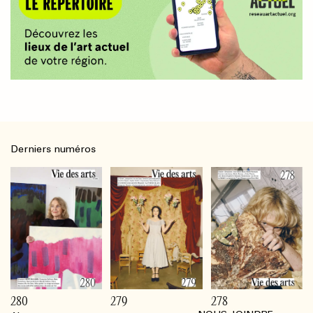
Derniers numéros
280
279
278