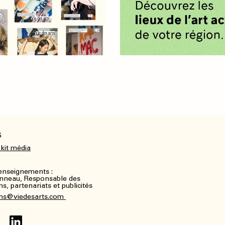
S
 kit média
renseignements :
nneau, Responsable des
, partenariats et publicités
ns@viedesarts.com