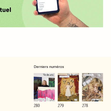
Derniers numéros
280
279
278