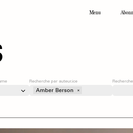
Menu
Abonn
Main
navigation
s
ume
Recherche par auteur.ice
Recherche
Amber Berson