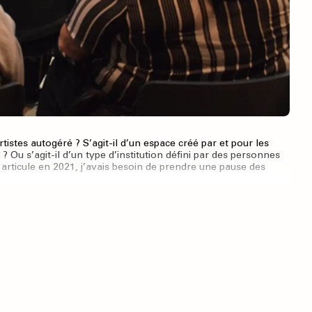
tistes autogéré ? S’agit-il d’un espace créé par et pour les
 Ou s’agit-il d’un type d’institution défini par des personnes
é articule en 2021, j’avais besoin de prendre une pause des