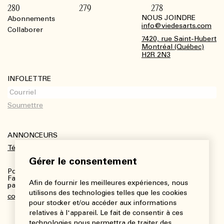
280
279
278
NOUS JOINDRE
Abonnements
Footer
info@viedesarts.com
Collaborer
7420, rue Saint-Hubert
Montréal (Québec)
H2R 2N3
INFOLETTRE
ANNONCEURS
Télécharger le kit média
Gérer le consentement
Pour plus de renseignements :
Fanny Charbonneau, Responsable des communications,
Afin de fournir les meilleures expériences, nous
partenariats et publicités
utilisons des technologies telles que les cookies
communications@viedesarts.com
pour stocker et/ou accéder aux informations
relatives à l'appareil. Le fait de consentir à ces
technologies nous permettra de traiter des