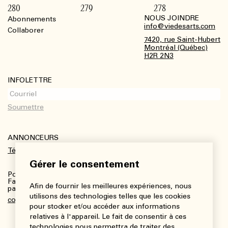
280
279
278
NOUS JOINDRE
Abonnements
Footer
info@viedesarts.com
Collaborer
7420, rue Saint-Hubert
Montréal (Québec)
H2R 2N3
INFOLETTRE
ANNONCEURS
Télécharger le kit média
Gérer le consentement
Pour plus de renseignements :
Fanny Charbonneau, Responsable des communications,
Afin de fournir les meilleures expériences, nous
partenariats et publicités
utilisons des technologies telles que les cookies
communications@viedesarts.com
pour stocker et/ou accéder aux informations
relatives à l'appareil. Le fait de consentir à ces
technologies nous permettra de traiter des