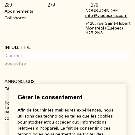
280
279
278
NOUS JOINDRE
Abonnements
Footer
info@viedesarts.com
Collaborer
7420, rue Saint-Hubert
Montréal (Québec)
H2R 2N3
INFOLETTRE
ANNONCEURS
Télécharger le kit média
Gérer le consentement
Pour plus de renseignements :
Fanny Charbonneau, Responsable des communications,
Afin de fournir les meilleures expériences, nous
partenariats et publicités
utilisons des technologies telles que les cookies
communications@viedesarts.com
pour stocker et/ou accéder aux informations
relatives à l'appareil. Le fait de consentir à ces
technologies nous permettra de traiter des