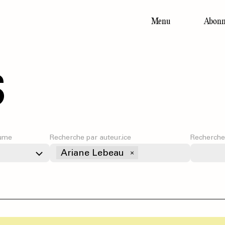
Menu
Abonn
Main
navigation
s
ume
Recherche par auteur.ice
Recherche
Ariane Lebeau