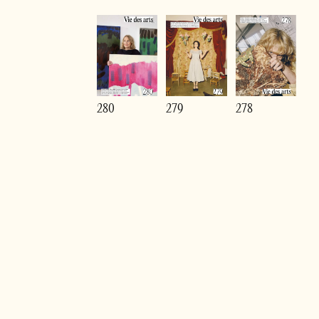
280
279
278