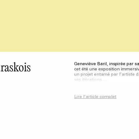
uraskois
Geneviève Baril, inspirée par 
cet été une exposition immersi
un projet entamé par l’artiste 
ses itérations.…
Lire l’article complet