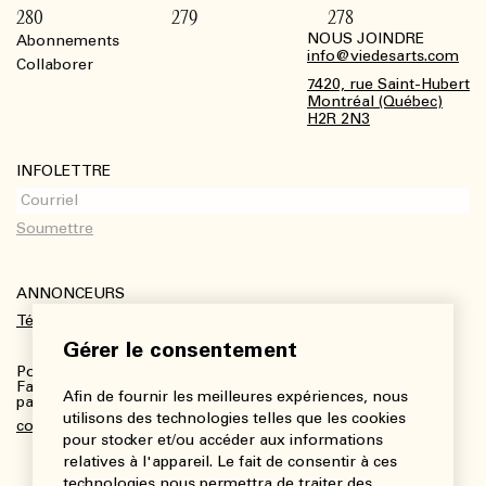
280
279
278
NOUS JOINDRE
Abonnements
Footer
info@viedesarts.com
Collaborer
7420, rue Saint-Hubert
Montréal (Québec)
H2R 2N3
INFOLETTRE
ANNONCEURS
Télécharger le kit média
Gérer le consentement
Pour plus de renseignements :
Fanny Charbonneau, Responsable des communications,
Afin de fournir les meilleures expériences, nous
partenariats et publicités
utilisons des technologies telles que les cookies
communications@viedesarts.com
pour stocker et/ou accéder aux informations
relatives à l'appareil. Le fait de consentir à ces
technologies nous permettra de traiter des