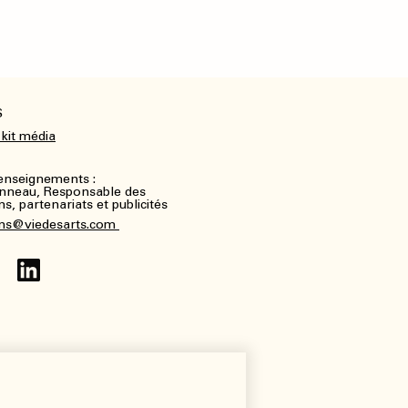
S
 kit média
renseignements :
nneau, Responsable des
, partenariats et publicités
ns@viedesarts.com