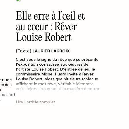
Elle erre à l’œil et
au cœur : Rêver
Louise Robert
(Texte)
LAURIER LACROIX
C’est sous le signe du rêve que se présente
l’exposition consacrée aux œuvres de
l’artiste Louise Robert. D’entrée de jeu, le
commissaire Michel Huard invite à Rêver
Louise Robert, alors que plusieurs tableaux
ner une
affichent le mot rêve, véritable leitmotiv,
vec des
voire injonction quant à la manière d’entrer
a
en contact avec son travail. Sans doute est-
ie d’art
ce parce que le parcours proposé est à la
s
Lire l’article complet
fois rigoureux et fluide que le rêve peut
ter
s’immiscer dans une déambulation où
agement
l’imagination est continuellement nourrie,
en
dans un cadre pourtant structuré. La
adre de
présentation invite à la flânerie et au plaisir
exte
de la découverte. Dans L’art : une histoire