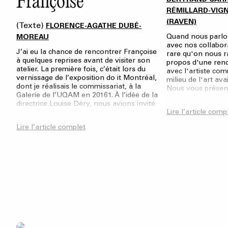
Françoise
RÉMILLARD-VIG
(RAVEN)
(Texte)
FLORENCE-AGATHE DUBÉ-
Quand nous parlon
MOREAU
avec nos collaborat
J’ai eu la chance de rencontrer Françoise
rare qu'on nous 
à quelques reprises avant de visiter son
propos d'une renc
atelier. La première fois, c’était lors du
avec l'artiste co
vernissage de l’exposition do it Montréal,
milieu de l'art ava
dont je réalisais le commissariat, à la
Nous vous présent
Galerie de l’UQAM en 20161. À l’idée de la
témoignages qui ré
directrice Louise Déry, nous avions invité
Françoise Sulliva
Lire l’article comp
Mme Sullivan (comme je l’appelais à
impact dans la co
l’époque) à performer une partition
pas que).
Lire l’article complet
chorégraphique de Paul-André Fortier2.
Venant du monde de la danse et sachant
qu’elle n’avait pas performé en public
depuis les années 1950, je me rappelle avoir
été complètement frappée d’admiration.
La trace photographique qui subsiste
de cette interprétation ouvre une brèche
dans le corpus essentiellement pictural
qu’elle déploie depuis les années 1980.
Une marque, une danse, comme
atemporelle.