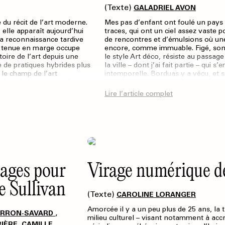
(Texte)
GALADRIEL AVON
du récit de l’art moderne.
Mes pas d’enfant ont foulé un pays d
, elle apparaît aujourd’hui
traces, qui ont un ciel assez vaste po
Sa reconnaissance tardive
de rencontres et d’émulsions où une
s tenue en marge occupe
encore, comme immuable. Figé, son 
toire de l’art depuis une
le style Art déco, résiste au passag
e de pratiques hybrides plus
la ville – dont j’ai fait partie – qui 
 le champ de l’art
intemporelle. Borduas y a vécu, et
 inscription au sein du groupe
ui ont façonné le canon
Lire l’article complet
tiques. Il ne propose pas une
énérale sur les modalités
rmatives.
ages pour
Virage numérique de
e Sullivan
(Texte)
CAROLINE LORANGER
Amorcée il y a un peu plus de 25 ans, la 
,
PERRON-SAVARD
milieu culturel – visant notamment à accroî
,
IÈRE
CAMILLE