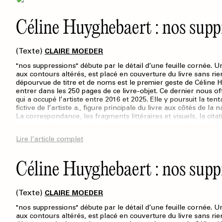
Céline Huyghebaert : nos supp
(Texte)
CLAIRE MOEDER
"nos suppressions" débute par le détail d’une feuille cornée. Un
aux contours altérés, est placé en couverture du livre sans rie
dépourvue de titre et de noms est le premier geste de Céline 
entrer dans les 250 pages de ce livre-objet. Ce dernier nous of
qui a occupé l’artiste entre 2016 et 2025. Elle y poursuit la ten
fictive de l’artiste a., figure principale du livre aux côtés de la
La correspondance, les fragments littéraires et visuels, la citati
une suite de segments discontinus, comme autant de pointillés. L
linéaire d’une existence artistique en y intégrant ce qui n’a pas
Lire l’article complet
fantômes dont elle cherche les absences. À partir de cette pa
Huyghebaert s’attelle à donner une place à ce qui n’apparaît p
Céline Huyghebaert : nos supp
(Texte)
CLAIRE MOEDER
"nos suppressions" débute par le détail d’une feuille cornée. Un
aux contours altérés, est placé en couverture du livre sans rie