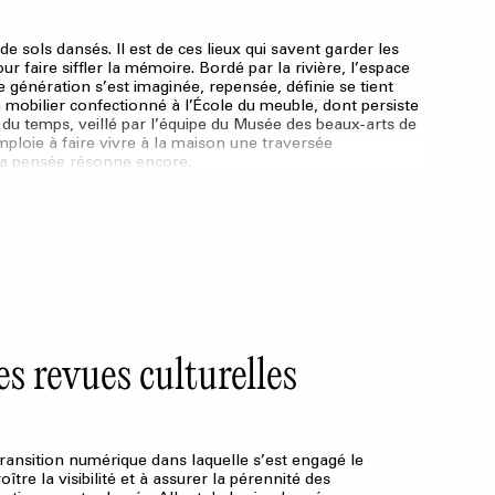
e sols dansés. Il est de ces lieux qui savent garder les
ur faire siffler la mémoire. Bordé par la rivière, l’espace
 génération s’est imaginée, repensée, définie se tient
mobilier confectionné à l’École du meuble, dont persiste
e du temps, veillé par l’équipe du Musée des beaux-arts de
s’emploie à faire vivre à la maison une traversée
 sa pensée résonne encore.
s revues culturelles
transition numérique dans laquelle s’est engagé le
tre la visibilité et à assurer la pérennité des