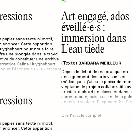
ressions
Art engagé, ados
éveillé∙e∙s :
immersion dans
 papier sans texte ni motif,
L’eau tiède
n énoncer. Cette apparition
Huyghebaert pour nous faire
fre une plongée dans le travail
tative de constituer une archive
(Texte)
BARBARA MEILLEUR
 narratrice Céline Huyghebaert.
on et l’écriture au « je » tracent
Depuis le début de ma pratique en
’artiste défait l’écriture
enseignement des arts visuels et
 été réalisé : des œuvres
médiatiques, j’ai eu le plaisir de me
rt manquante, Céline
vingtaine de projets collaboratifs a
as.
artistes, d’abord en classe et dans l
ressions
communauté, puis au sein de la galer
en milieu scolaire L’exposant X1. Ce
expériences m’ont permis de consta
l’effet de ces rencontres sur l’eng
Lire l’article complet
artistique et social des élèves, tout 
soulevant des questions quant au c
 papier sans texte ni motif,
création offert aux artistes en cont
n énoncer. Cette apparition
scolaire.