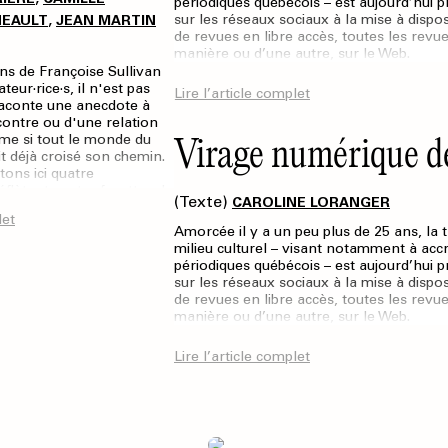
périodiques québécois – est aujourd’hui 
,
sur les réseaux sociaux à la mise à dispos
NEAULT
JEAN MARTIN
de revues en libre accès, toutes les revu
manière ou d’une autre, sur le Web.
s de Françoise Sullivan
eur·rice·s, il n'est pas
Lire l’article complet
raconte une anecdote à
ontre ou d'une relation
Virage numérique de
mme si tout le monde du
it déjà croisé son chemin.
ons ici quatre
flètent quatre facettes de
(Texte)
CAROLINE LORANGER
n, de son œuvre et de son
let
mmunauté artistique (mais
Amorcée il y a un peu plus de 25 ans, la 
milieu culturel – visant notamment à accroî
périodiques québécois – est aujourd’hui 
sur les réseaux sociaux à la mise à dispos
de revues en libre accès, toutes les revu
manière ou d’une autre, sur le Web.
Lire l’article complet