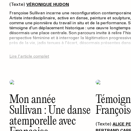
(Texte)
VÉRONIQUE HUDON
Françoise Sullivan incarne une reconfiguration contemporaine 
Artiste interdisciplinaire, active en danse, peinture et sculpture
comme une pionnière du travail in situ et de la performance. 
témoigne d’un déplacement historique : une œuvre longtemp
désormais une place centrale. Son parcours invite à relire l’his
perspective féminine et à interroger la légitimation progressiv
près de la vie, jadis tenues à l’écart, désormais présentes dans
contemporain. À partir de Danse dans la neige (1948) et de son
automatiste, cet article examine les hiérarchies de médiums q
Lire l’article complet
moderne et contribué à la minorisation de disciplines et de pra
lecture exhaustive du travail de Sullivan, mais une réflexion g
d’écriture de l’histoire depuis des postures féministes et perfo
Mon année
Témoign
Sullivan : Une danse
François
atemporelle avec
(Texte)
ALICE 
BERTRAND CARR