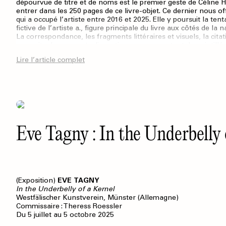
dépourvue de titre et de noms est le premier geste de Céline 
entrer dans les 250 pages de ce livre-objet. Ce dernier nous of
qui a occupé l’artiste entre 2016 et 2025. Elle y poursuit la ten
fictive de l’artiste a., figure principale du livre aux côtés de la
La correspondance, les fragments littéraires et visuels, la citati
une suite de segments discontinus, comme autant de pointillés. L
linéaire d’une existence artistique en y intégrant ce qui n’a pas
Lire l’article complet
fantômes dont elle cherche les absences. À partir de cette pa
Huyghebaert s’attelle à donner une place à ce qui n’apparaît p
Eve Tagny : In the Underbelly 
(Exposition)
EVE TAGNY
In the Underbelly of a Kernel
Westfälischer Kunstverein, Münster (Allemagne)
Commissaire : Theress Roessler
Du 5 juillet au 5 octobre 2025