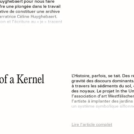
Huyghebaert pour nous faire
fre une plongée dans le travail
tative de constituer une archive
 narratrice Céline Huyghebaert.
on et l’écriture au « je » tracent
’artiste défait l’écriture
 été réalisé : des œuvres
rt manquante, Céline
as.
of a Kernel
L’Histoire, parfois, se tait. De
gravité des discours dominants. 
à travers les sédiments du sol, 
des noyaux. Le projet In the Un
l’association d’art Westfälisch
l’artiste à implanter des jardi
un système symbolique sillonné
pouvoir, notamment celles issue
Pour Tagny, ces terreaux fertiles
alors vie.
Lire l’article complet