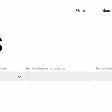
Menu
Abonn
Main
navigation
s
ume
Recherche par auteur.ice
Recherche