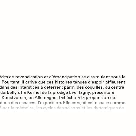
d’expositions (2009), l’auteur Jérôme
Glicenstein rappelle que la salle d’exposition
agit comme un espace de jeu, tandis que la
scénographie, en tant que marqueur
symbolique, oriente les publics quant à
l’attitude à adopter et à la façon de tirer
parti des codes mis en place.
s récits de revendication et d’émancipation se dissimulent sous la
Pourtant, il arrive que ces histoires ténues d’espoir affleurent
dans des interstices à déterrer ; parmi des coquilles, au centre
derbelly of a Kernel de la prodige Eve Tagny, présenté à
er Kunstverein, en Allemagne, fait écho à la propension de
ns dans des espaces d’exposition. Elle conçoit cet espace comme
 par la mémoire, les cycles des saisons et les dynamiques de
s des histoires coloniales et de leurs douloureux héritages.
 disent tout : ils exhument les silences, et la vérité (re)prend