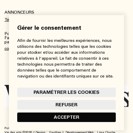
ANNONCEURS
Télécharger le kit média
Gérer le consentement
Pour plus de renseignements :
Fanny Charbonneau, Responsable des communications,
Afin de fournir les meilleures expériences, nous
partenariats et publicités
utilisons des technologies telles que les cookies
communications@viedesarts.com
pour stocker et/ou accéder aux informations
relatives à l'appareil. Le fait de consentir à ces
technologies nous permettra de traiter des
données telles que le comportement de
navigation ou des identifiants uniques sur ce site.
PARAMÉTRER LES COOKIES
REFUSER
ACCEPTER
Politique de confidentialité
Conditions d’utilisation
Paramétrer les cookies
Vie des arts ©2026 // Design :
Gauthier
// Développement Web :
Lima Charlie