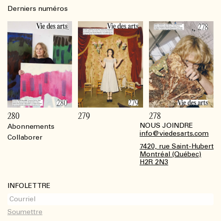
Derniers numéros
280
279
278
NOUS JOINDRE
Abonnements
Footer
info@viedesarts.com
Collaborer
7420, rue Saint-Hubert
Montréal (Québec)
H2R 2N3
INFOLETTRE