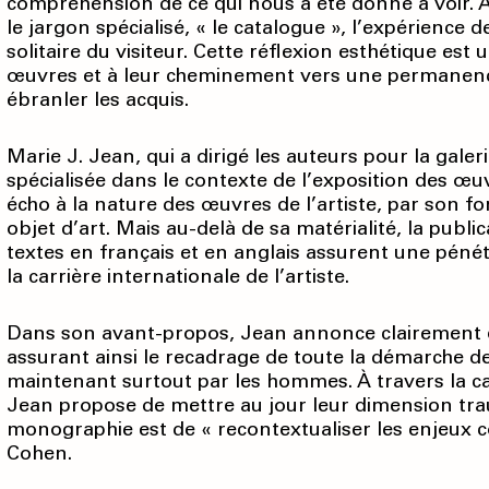
compréhension de ce qui nous a été donné à voir. Av
le jargon spécialisé, « le catalogue », l’expérience 
solitaire du visiteur. Cette réflexion esthétique es
œuvres et à leur cheminement vers une permanence 
ébranler les acquis.
Marie J. Jean, qui a dirigé les auteurs pour la galer
spécialisée dans le contexte de l’exposition des œuv
écho à la nature des œuvres de l’artiste, par son 
objet d’art. Mais au-delà de sa maté­rialité, la pub
textes en français et en anglais assurent une pénétra
la carrière internationale de l’artiste.
Dans son avant-propos, Jean annonce clairement que 
assurant ainsi le recadrage de toute la démarche de
maintenant surtout par les hommes. À travers la c
Jean propose de mettre au jour leur dimension trau
monographie est de « recontextualiser les enjeux co
Cohen.