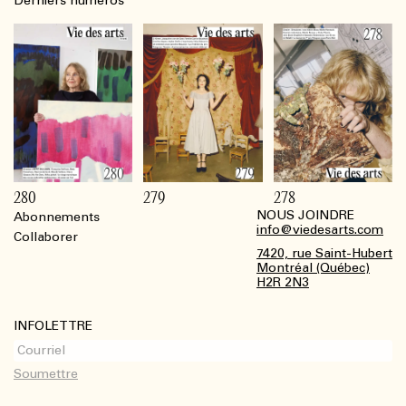
Derniers numéros
280
279
278
NOUS JOINDRE
Abonnements
Footer
info@viedesarts.com
Collaborer
7420, rue Saint-Hubert
Montréal (Québec)
H2R 2N3
INFOLETTRE