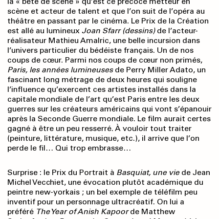
la « bête de scène » qu’est ce précoce metteur en
scène et acteur de talent et que l’on suit de l’opéra au
théâtre en passant par le cinéma. Le Prix de la Création
est allé au lumineux
Joan Sfarr (dessins)
de l’acteur-
réalisateur Mathieu Amalric, une belle incursion dans
l’univers particulier du bédéiste français. Un de nos
coups de cœur. Parmi nos coups de cœur non primés,
Paris, les années lumineuses
de Perry Miller Adato, un
fascinant long métrage de deux heures qui souligne
l’influence qu’exercent ces artistes installés dans la
capitale mondiale de l’art qu’est Paris entre les deux
guerres sur les créateurs américains qui vont s’épanouir
après la Seconde Guerre mondiale. Le film aurait certes
gagné à être un peu resserré. À vouloir tout traiter
(peinture, littérature, musique, etc.), il arrive que l’on
perde le fil… Qui trop embrasse…
Surprise : le Prix du Portrait à
Basquiat,
une vie
de Jean
Michel Vecchiet, une évocation plutôt académique du
peintre new-yorkais ; un bel exemple de téléfilm peu
inventif pour un personnage ultracréatif. On lui a
préféré
The Year of Anish Kapoor
de Matthew