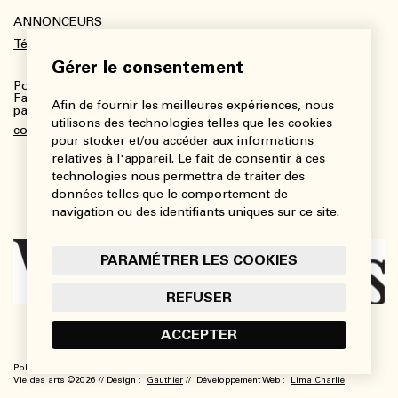
ANNONCEURS
Télécharger le kit média
Gérer le consentement
Pour plus de renseignements :
Fanny Charbonneau, Responsable des communications,
Afin de fournir les meilleures expériences, nous
partenariats et publicités
utilisons des technologies telles que les cookies
communications@viedesarts.com
pour stocker et/ou accéder aux informations
relatives à l'appareil. Le fait de consentir à ces
technologies nous permettra de traiter des
données telles que le comportement de
navigation ou des identifiants uniques sur ce site.
PARAMÉTRER LES COOKIES
REFUSER
ACCEPTER
Politique de confidentialité
Conditions d’utilisation
Paramétrer les cookies
Vie des arts ©2026 // Design :
Gauthier
// Développement Web :
Lima Charlie