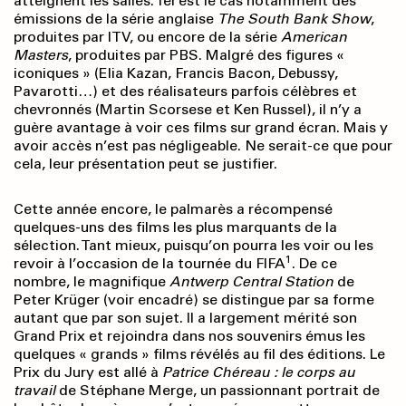
atteignent les salles. Tel est le cas notamment des
émissions de la série anglaise
The South Bank Show
,
produites par ITV, ou encore de la série
American
Masters
, produites par PBS. Malgré des figures «
iconiques » (Elia Kazan, Francis Bacon, Debussy,
Pavarotti…) et des réalisateurs parfois célèbres et
chevronnés (Martin Scorsese et Ken Russel), il n’y a
guère avantage à voir ces films sur grand écran. Mais y
avoir accès n’est pas négligeable. Ne serait-ce que pour
cela, leur présentation peut se justifier.
Cette année encore, le palmarès a récompensé
quelques-uns des films les plus marquants de la
sélection. Tant mieux, puisqu’on pourra les voir ou les
1
revoir à l’occasion de la tournée du FIFA
. De ce
nombre, le magnifique
Antwerp Central Station
de
Peter Krüger (voir encadré) se distingue par sa forme
autant que par son sujet. Il a largement mérité son
Grand Prix et rejoindra dans nos souvenirs émus les
quelques « grands » films révélés au fil des éditions. Le
Prix du Jury est allé à
Patrice Chéreau : le corps au
travail
de Stéphane Merge, un passionnant portrait de