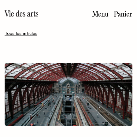
Aller
au
Menu
Panier
contenu
principal
Tous les articles