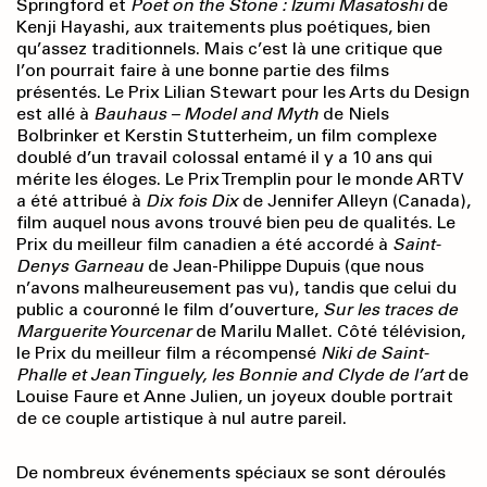
Springford et
Poet on the Stone : Izumi Masatoshi
de
Kenji Hayashi, aux traitements plus poétiques, bien
qu’assez traditionnels. Mais c’est là une critique que
l’on pourrait faire à une bonne partie des films
présentés. Le Prix Lilian Stewart pour les Arts du Design
est allé à
Bauhaus – Model and Myth
de Niels
Bolbrinker et Kerstin Stutterheim, un film complexe
doublé d’un travail colossal entamé il y a 10 ans qui
mérite les éloges. Le Prix Tremplin pour le monde ARTV
a été attribué à
Dix fois Dix
de Jennifer Alleyn (Canada),
film auquel nous avons trouvé bien peu de qualités. Le
Prix du meilleur film canadien a été accordé à
Saint-
Denys Garneau
de Jean-Philippe Dupuis (que nous
n’avons malheureusement pas vu), tandis que celui du
public a couronné le film d’ouverture,
Sur les traces de
Marguerite Yourcenar
de Marilu Mallet. Côté télévision,
le Prix du meilleur film a récompensé
Niki de Saint-
Phalle et Jean Tinguely, les Bonnie and Clyde de l’art
de
Louise Faure et Anne Julien, un joyeux double portrait
de ce couple artistique à nul autre pareil.
De nombreux événements spéciaux se sont déroulés