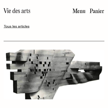
Aller
au
Menu
Panier
contenu
principal
Tous les articles