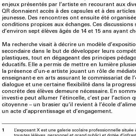
enjeux présentés par l’artiste en recourant aux div
QR donnaient accès à des capsules et à des article
jeunesse. Des rencontres ont ensuite été organisées
conditions propices aux échanges. Ces discussion
d’environ sept élèves âgés de 14 et 15 ans ayant cho
Ma recherche visait à décrire un modèle d’expositio
secondaire dans le but de développer leurs compét
plastiques, tout en dégageant des principes pédago
éducatifs. Elle a permis de mettre en lumière plusi
la présence d’un∙e artiste jouant un rôle de médiat
enseignant·e en arts assurant le commissariat de l
dialogue et une certaine flexibilité dans la progress
concrète des élèves demeure nécessaire. En somme, 
investi·e peut allumer l’étincelle, c’est par l’actio
citoyenne – un brasier qu’il revient à l’école d’a
un acte d’apprentissage et d’engagement.
L’exposant X est une galerie scolaire professionnelle située 
tous·tes (élèves, personnel et grand public) et dotée d’infra