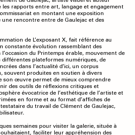
lément de Gaulejac, artiste visuel et auteur
é les rapports entre art, langage et engagement
de commissariat en montant une exposition
sé une rencontre entre de Gaulejac et des
grammation de L’exposant X, fait référence au
 en constante évolution rassemblant des
2, à l’occasion du Printemps érable, mouvement de
 différentes plateformes numériques, de
ncrées dans l’actualité d’ici, un corpus
, souvent produites en soutien à divers
tre son œuvre permet de mieux comprendre
r des outils de réflexions critiques et
osphère évocatrice de l’esthétique de l’artiste et
rimées en forme et au format d’affiches de
ntestataire du travail de Clément de Gaulejac,
ilisateur.
ques semaines pour visiter la galerie, située à
souhaitaient, faciliter leur appréhension des