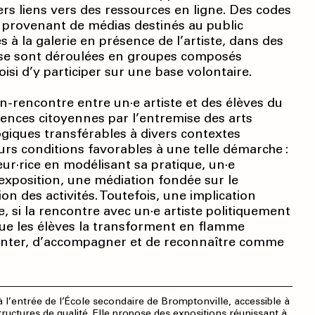
ers liens vers des ressources en ligne. Des codes
s provenant de médias destinés au public
 à la galerie en présence de l’artiste, dans des
s se sont déroulées en groupes composés
isi d’y participer sur une base volontaire.
n-rencontre entre un·e artiste et des élèves du
ences citoyennes par l’entremise des arts
giques transférables à divers contextes
eurs conditions favorables à une telle démarche :
eur·rice en modélisant sa pratique, un·e
’exposition, une médiation fondée sur le
ion des activités. Toutefois, une implication
si la rencontre avec un·e artiste politiquement
n que les élèves la transforment en flamme
limenter, d’accompagner et de reconnaître comme
à l’entrée de l’École secondaire de Bromptonville, accessible à
structures de qualité. Elle propose des expositions réunissant à