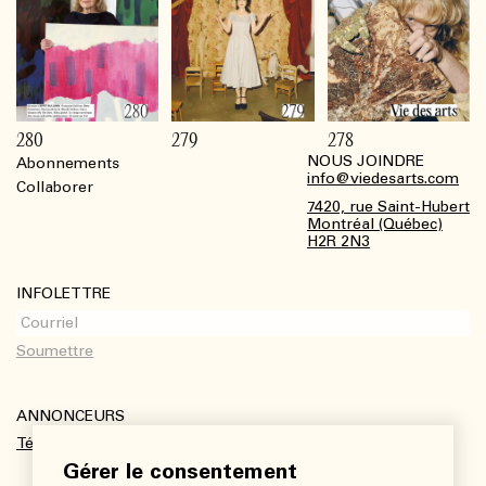
280
279
278
NOUS JOINDRE
Abonnements
Footer
info@viedesarts.com
Collaborer
7420, rue Saint-Hubert
Montréal (Québec)
H2R 2N3
INFOLETTRE
ANNONCEURS
Télécharger le kit média
Gérer le consentement