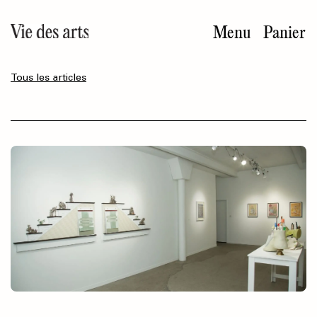
Aller
au
Menu
Panier
contenu
principal
Tous les articles