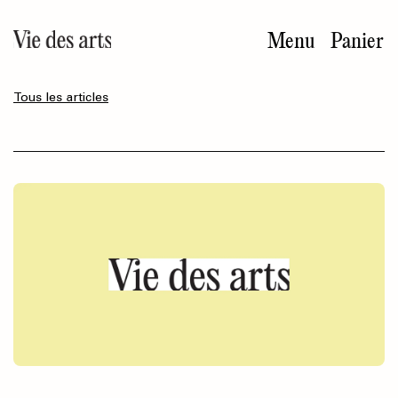
Aller
au
Menu
Panier
contenu
principal
Tous les articles