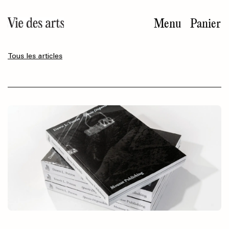
Aller
au
Menu
Panier
contenu
principal
Tous les articles