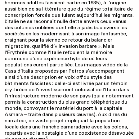
hommes adultes faisaient partie en 1935), à l’origine
aussi bien de sa littérature que du régime totalitaire de
conscription forcée que fuient aujourd’hui les migrants.
L’Italie ne se reconnaît nulle dette envers ceux venus
des colonies oubliées dont elle a jadis bouleversé les
sociétés en les modernisant à son image fantasmée,
craignant pour la sienne ce retour du balancier
migratoire, qualifié d’« invasion barbare ». Mais
l’Érythrée comme l’Italie refoulent la mémoire
commune d’une expérience hybride où leurs
populations eurent partie liée. Les images vidéo de la
Casa d’Italia proposées par Petros s’accompagnent
ainsi d’une description en voix
off
du style des
bâtiments fascistes : celle-ci est livrée par un témoin
érythréen de l’investissement colossal de l’Italie dans
l’infrastructure moderne de son pays (qui a notamment
permis la construction du plus grand téléphérique du
monde, convoyant le matériel du port à la capitale
Asmara – traité dans plusieurs œuvres). Aux dires du
narrateur, ce vaste projet impliquait la population
locale dans une franche camaraderie avec les colons,
repartis avec la nostalgie d’une coexistence désavouée
5