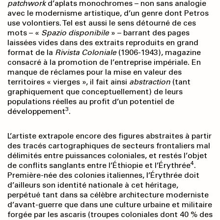
patchwork
d’aplats monochromes – non sans analogie
avec le modernisme artistique, d’un genre dont Petros
use volontiers. Tel est aussi le sens détourné de ces
mots – «
Spazio disponibile
» – barrant des pages
laissées vides dans des extraits reproduits en grand
format de la
Rivista Coloniale
(1906-1943), magazine
consacré à la promotion de l’entreprise impériale. En
manque de réclames pour la mise en valeur des
territoires « vierges », il fait ainsi
abstraction
(tant
graphiquement que conceptuellement) de leurs
populations réelles au profit d’un potentiel de
3
développement
.
L’artiste extrapole encore des figures abstraites à partir
des tracés cartographiques de secteurs frontaliers mal
délimités entre puissances coloniales, et restés l’objet
4
de conflits sanglants entre l’Éthiopie et l’Érythrée
.
Première-née des colonies italiennes, l’Érythrée doit
d’ailleurs son identité nationale à cet héritage,
perpétué tant dans sa célèbre architecture moderniste
d’avant-guerre que dans une culture urbaine et militaire
forgée par les ascaris (troupes coloniales dont 40 % des