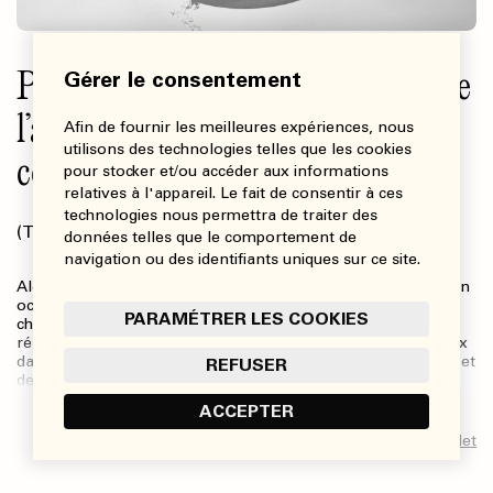
Pour une pédagogie sensorielle de
Gérer le consentement
l’appréciation de l’art
Afin de fournir les meilleures expériences, nous
utilisons des technologies telles que les cookies
contemporain
pour stocker et/ou accéder aux informations
relatives à l'appareil. Le fait de consentir à ces
technologies nous permettra de traiter des
(Texte)
,
MARIE-PIERRE LABRIE
LÉAH SNIDER
données telles que le comportement de
navigation ou des identifiants uniques sur ce site.
Alors que depuis longtemps les arts ont dépassé la dimension
oculocentrique, nous nous demandons comment ouvrir le
PARAMÉTRER LES COOKIES
champ de la pédagogie de l’appréciation esthétique à ces
réalités en émergence. Nous nous réunissons toutes les deux
dans l’espace de cet article afin d’agencer nos points de vue et
REFUSER
de…
ACCEPTER
Lire l’article complet