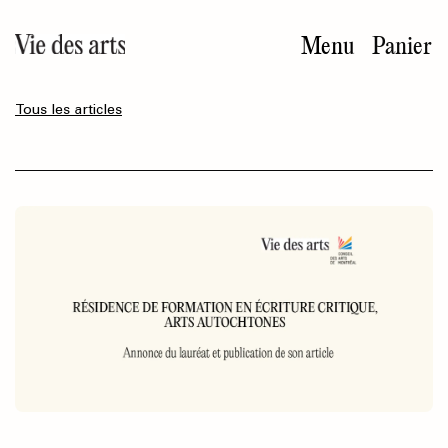
Aller
au
Menu
Panier
contenu
principal
Tous les articles