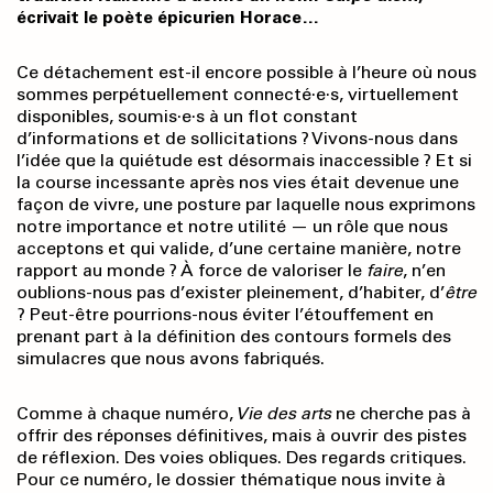
écrivait le poète épicurien Horace…
Ce détachement est-­il encore possible à l’heure où nous
sommes perpétuellement connecté·e·s, virtuellement
disponibles, soumis·e·s à un flot constant
d’informations et de sollicitations ? Vivons-­nous dans
l’idée que la quiétude est désormais inaccessible ? Et si
la course incessante après nos vies était devenue une
façon de vivre, une posture par laquelle nous exprimons
notre importance et notre utilité — un rôle que nous
acceptons et qui valide, d’une certaine manière, notre
rapport au monde ? À force de valoriser le
faire
, n’en
oublions-­nous pas d’exister pleine­ment, d’habiter, d’
être
? Peut-­être pourrions­-nous éviter l’étouffement en
prenant part à la définition des contours formels des
simulacres que nous avons fabriqués.
Comme à chaque numéro,
Vie des arts
ne cherche pas à
offrir des réponses définitives, mais à ouvrir des pistes
de réflexion. Des voies obliques. Des regards critiques.
Pour ce numéro, le dossier thématique nous invite à