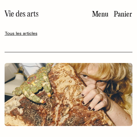
Aller
au
Menu
Panier
contenu
principal
Tous les articles