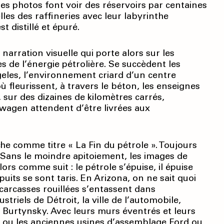
les photos font voir des réservoirs par centaines
lles des raffineries avec leur labyrinthe
t distillé et épuré.
arration visuelle qui porte alors sur les
 de l’énergie pétrolière. Se succèdent les
geles, l’environnement criard d’un centre
ù fleurissent, à travers le béton, les enseignes
 sur des dizaines de kilomètres carrés,
swagen attendent d’être livrées aux
iche comme titre « La Fin du pétrole ». Toujours
. Sans le moindre apitoiement, les images de
lors comme suit : le pétrole s’épuise, il épuise
uits se sont taris. En Arizona, on ne sait quoi
s carcasses rouillées s’entassent dans
striels de Détroit, la ville de l’automobile,
 Burtynsky. Avec leurs murs éventrés et leurs
her ou les anciennes usines d’assemblage Ford ou