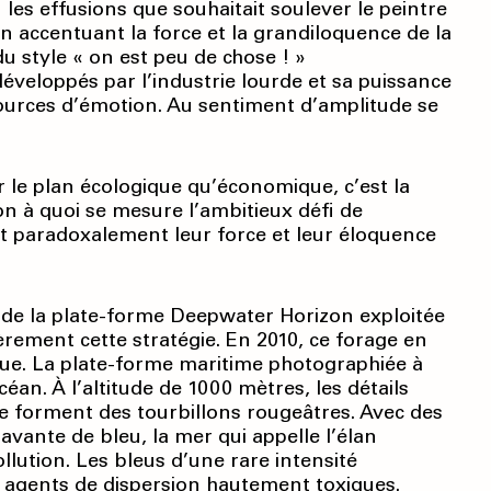
 les effusions que souhaitait soulever le peintre
n accentuant la force et la grandiloquence de la
u style « on est peu de chose ! »
éveloppés par l’industrie lourde et sa puissance
ources d’émotion. Au sentiment d’amplitude se
ur le plan écologique qu’économique, c’est la
on à quoi se mesure l’ambitieux défi de
ent paradoxalement leur force et leur éloquence
 de la plate-forme Deepwater Horizon exploitée
èrement cette stratégie. En 2010, ce forage en
 vue. La plate-forme maritime photographiée à
an. À l’altitude de 1000 mètres, les détails
le forment des tourbillons rougeâtres. Avec des
vante de bleu, la mer qui appelle l’élan
lution. Les bleus d’une rare intensité
s agents de dispersion hautement toxiques.