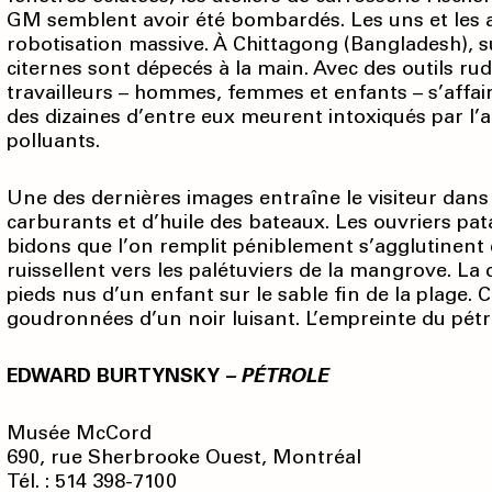
GM semblent avoir été bombardés. Les uns et les a
robotisation massive. À Chittagong (Bangladesh), 
citernes sont dépecés à la main. Avec des outils ru
travailleurs – hommes, femmes et enfants – s’affa
des dizaines d’entre eux meurent intoxiqués par l’a
polluants.
Une des dernières images entraîne le visiteur dans u
carburants et d’huile des bateaux. Les ouvriers p
bidons que l’on remplit péniblement s’agglutinent 
ruissellent vers les palétuviers de la mangrove. La 
pieds nus d’un enfant sur le sable fin de la plage. 
goudronnées d’un noir luisant. L’empreinte du pét
EDWARD BURTYNSKY
– PÉTROLE
Musée McCord
690, rue Sherbrooke Ouest, Montréal
Tél. : 514 398-7100