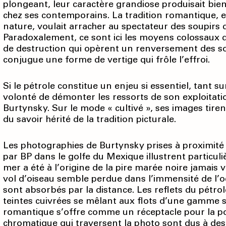
plongeant, leur caractère grandiose produisait bien
chez ses contemporains. La tradition romantique, e
nature, voulait arracher au spectateur des soupirs d
Paradoxalement, ce sont ici les moyens colossaux d
de destruction qui opèrent un renversement des s
conjugue une forme de vertige qui frôle l’effroi.
Si le pétrole constitue un enjeu si essentiel, tant s
volonté de démonter les ressorts de son exploitati
Burtynsky. Sur le mode « cultivé », ses images tir
du savoir hérité de la tradition picturale.
Les photographies de Burtynsky prises à proximité
par BP dans le golfe du Mexique illustrent particuli
mer a été à l’origine de la pire marée noire jamais
vol d’oiseau semble perdue dans l’immensité de l’océ
sont absorbés par la distance. Les reflets du pétro
teintes cuivrées se mêlant aux flots d’une gamme sa
romantique s’offre comme un réceptacle pour la pol
chromatique qui traversent la photo sont dus à de