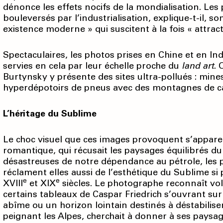
dénonce les effets nocifs de la mondialisation. Les
bouleversés par l’industrialisation, explique-t-il,
existence moderne » qui suscitent à la fois « attract
Spectaculaires, les photos prises en Chine et en I
servies en cela par leur échelle proche du
land art
.
Burtynsky y présente des sites ultra-pollués : mines 
hyper­dépotoirs de pneus avec des montagnes de 
L’héritage du Sublime
Le choc visuel que ces images provoquent s’apparen
romantique, qui récusait les paysages équilibrés d
désastreuses de notre dépendance au pétrole, les 
réclament elles aussi de l’esthétique du Sublime si 
e
e
XVIII
et XIX
siècles. Le photographe reconnaît volo
certains tableaux de Caspar Friedrich s’ouvrant sur
abîme ou un horizon lointain destinés à déstabilise
peignant les Alpes, cherchait à donner à ses paysag