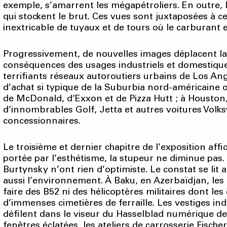
exemple, s’amarrent les méga­pétroliers. En outre, 
qui stockent le brut. Ces vues sont juxtaposées à ce
inextricable de tuyaux et de tours où le carburant es
Progressivement, de nouvelles images déplacent la n
conséquences des usages industriels et domestiques
terrifiants réseaux autoroutiers urbains de Los An
d’achat si typique de la Suburbia nord-américaine o
de McDonald, d’Exxon et de Pizza Hutt ; à Houston,
d’innombrables Golf, Jetta et autres voitures Volk
concessionnaires.
Le troisième et dernier chapitre de l’exposition aff
portée par l’esthétisme, la stupeur ne diminue pas
Burtynsky n’ont rien d’optimiste. Le constat se lit a
aussi l’environnement. À Baku, en Azerbaïdjan, les p
faire des B52 ni des hélicoptères militaires dont le
d’immenses cimetières de ferraille. Les vestiges indu
défilent dans le viseur du Hasselblad numérique de
fenêtres éclatées, les ateliers de carrosserie Fisc