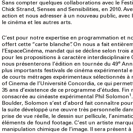
Sans compter quelques collaborations avec le Fest
Chick Strand, Senses and Sensibilities, en 2010. Av
action et nous adresser à un nouveau public, avec
le cinéma et les autres arts.
C’est pour notre expertise en programmation et no
offert cette “carte blanche”. On nous a fait entièr
l’EspaceCinéma, mandat qui se décline selon trois ax
pour les propositions à caractère interdisciplinaire 
e
nous présenterons l’édition en tournée du 49
Ann 
plus importants festivals de cinéma expérimental e
de courts métrages expérimentaux sélectionnés à
of Cinema de l’Université Concordia, ce qui permettr
35 ans d’existence de ce programme d’études. Fin m
1
consacrée au cinéaste expérimental Phil Solomon
Boulder, Solomon s’est d’abord fait connaître pour 
la suite développé une œuvre très personnelle dans
prise de vue réelle, le dessin sur pellicule, l’anima
éléments de found footage. C’est un artiste marqua
manipulation chimique de l’image. Il sera présent à