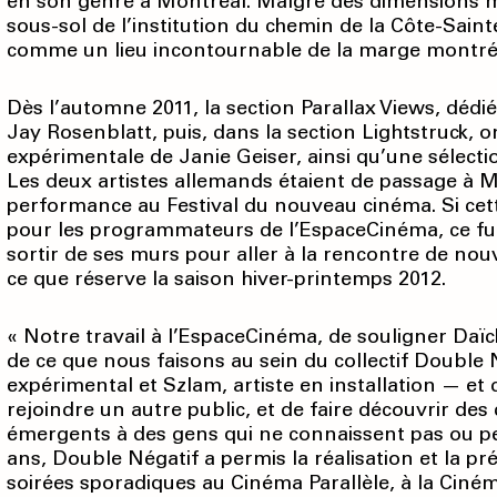
en son genre à Montréal. Malgré des dimensions 
sous-sol de l’institution du chemin de la Côte-Saint
comme un lieu incontournable de la marge montréal
Dès l’automne 2011, la section Parallax Views, dé
Jay Rosenblatt, puis, dans la section Lightstruck, 
expérimentale de Janie Geiser, ainsi qu’une sélect
Les deux artistes allemands étaient de passage à 
performance au Festival du nouveau cinéma. Si cett
pour les programmateurs de l’EspaceCinéma, ce fu
sortir de ses murs pour aller à la rencontre de nou
ce que réserve la saison hiver-printemps 2012.
« Notre travail à l’EspaceCinéma, de souligner Daïch
de ce que nous faisons au sein du collectif Double Né
expérimental et Szlam, artiste en installation — e
rejoindre un autre public, et de faire découvrir des c
émergents à des gens qui ne connaissent pas ou peu
ans, Double Négatif a permis la réalisation et la p
soirées sporadiques au Cinéma Parallèle, à la Ciné