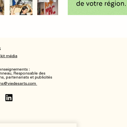
S
 kit média
renseignements :
nneau, Responsable des
, partenariats et publicités
ns@viedesarts.com