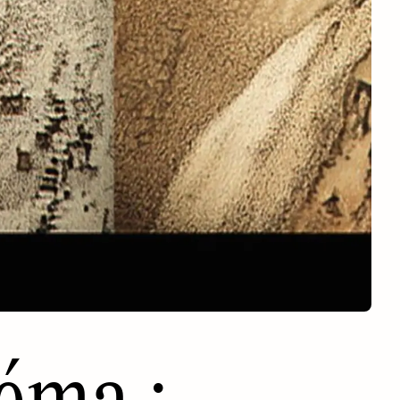
éma :