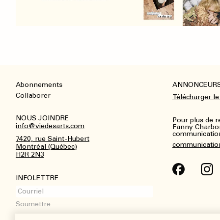
Abonnements
ANNONCEUR
Footer
Collaborer
Télécharger le
NOUS JOINDRE
Pour plus de 
info@viedesarts.com
Fanny Charbo
communications
7420, rue Saint-Hubert
communicatio
Montréal (Québec)
H2R 2N3
INFOLETTRE