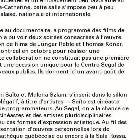
modestes et un emplacement peu favorable au
e-Catherine, cette salle s’impose peu à peu
aise, nationale et internationale.
diée au documentaire, a programmé des films de
on a pu voir deux soirées consacrées à l’œuvre
ion de films de Jünger Reble et Thomas Köner.
Montréal en octobre pour réaliser une
e collaboration ne constituait pas une première
t une occasion unique pour le Centre Segal de
veaux publics. Ils donnent ici un avant-goût de
i Saïto et Malena Szlam, s’inscrit dans le sillon
gatif, à titre d’artistes — Saïto est cinéaste
t de programmateurs. Au Segal, on a la chance de
inéastes et des artistes pluridisciplinaires
 ces formes d’expression artistique. Au fil des
résentation d’œuvres personnelles lors de
mathèque québécoise ou encore à la Sala Rossa.