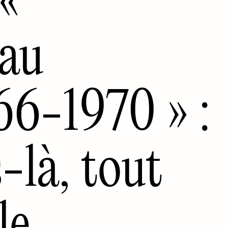
 au
-1970 » :
-là, tout
e...