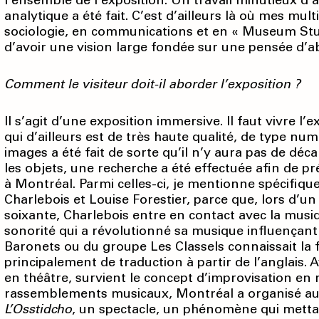
l’ensemble de l’exposition. Un travail minutieux d’a
analytique a été fait. C’est d’ailleurs là où mes mult
sociologie, en communications et en « Museum Stud
d’avoir une vision large fondée sur une pensée d’a
Comment le visiteur doit-il aborder l’exposition ?
Il s’agit d’une exposition immersive. Il faut vivre l
qui d’ailleurs est de très haute qualité, de type nu
images a été fait de sorte qu’il n’y aura pas de déc
les objets, une recherche a été effectuée afin de p
à Montréal. Parmi celles-ci, je mentionne spécifi
Charlebois et Louise Forestier, parce que, lors d’u
soixante, Charlebois entre en contact avec la musiq
sonorité qui a révolutionné sa musique influençant 
Baronets ou du groupe Les Classels connaissait la fa
principalement de traduction à partir de l’anglais. 
en théâtre, survient le concept d’improvisation en
rassemblements musicaux, Montréal a organisé aus
L’Osstidcho
, un spectacle, un phénomène qui mettait