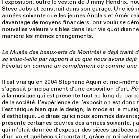
l’exposition, outre le veston de Jimmy Hendrix, no
Steve Jobs et construit dans son garage. Une icôn
années soixante que les jeunes Anglais et Américai
davantage de moyens financiers, ont voulu se déma
nouvelles valeurs visibles dans leur vie quotidienne
manière les mêmes changements.
Le Musée des beaux-arts de Montréal a déjà traité 
se situe-t-elle par rapport à ce que nous avons déjà 
Révolution
comme un complément ou comme une sui
Il est vrai qu’en 2004 Stéphane Aquin et moi-même 
s’agissait principalement d’une exposition d’art.
R
é
à la musique qui est présente tout au long du parcou
de la société. L’expérience de l’exposition est don
l’esthétique bien que le design, la mode et la mu
d’esthétique. Je dirais qu’ici nous sommes davanta
présente certaines œuvres des années soixante, j’ai é
qui m’était donnée d’exposer des pièces québécoises
d’un volet québécois important, grâce principalemen