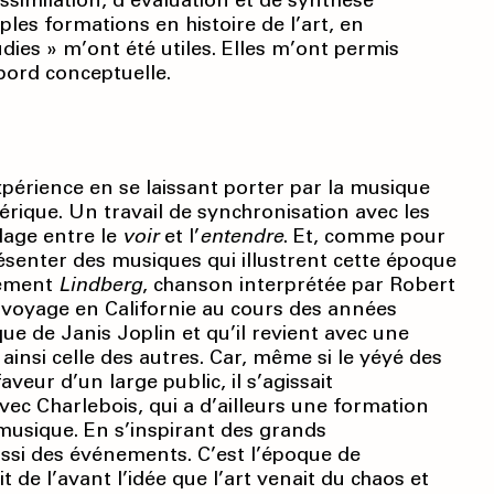
ssimilation, d’évaluation et de synthèse
iples formations en histoire de l’art, en
ies » m’ont été utiles. Elles m’ont permis
bord conceptuelle.
’expérience en se laissant porter par la musique
mérique. Un travail de synchronisation avec les
alage entre le
voir
et l’
entendre
. Et, comme pour
résenter des musiques qui illustrent cette époque
quement
Lindberg
, chanson interprétée par Robert
n voyage en Californie au cours des années
ue de Janis Joplin et qu’il revient avec une
ainsi celle des autres. Car, même si le yéyé des
veur d’un large public, il s’agissait
Avec Charlebois, qui a d’ailleurs une formation
 musique. En s’inspirant des grands
si des événements. C’est l’époque de
 de l’avant l’idée que l’art venait du chaos et