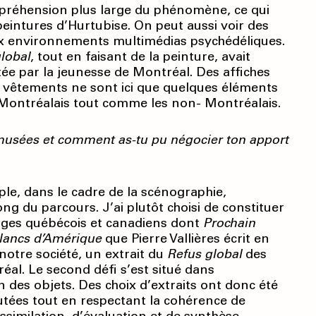
mpréhension plus large du phénomène, ce qui
 peintures d’Hurtubise. On peut aussi voir des
x environnements multimédias psychédéliques.
lobal
, tout en faisant de la peinture, avait
ntée par la jeunesse de Montréal. Des affiches
s vêtements ne sont ici que quelques éléments
es Montréalais tout comme les non- Montréalais.
e musées et comment as-tu pu négocier ton apport
ple, dans le cadre de la scénographie,
long du parcours. J’ai plutôt choisi de constituer
rages québécois et canadiens dont
Prochain
lancs d’Amérique
que Pierre Vallières écrit en
notre société, un extrait du
Refus global
des
éal. Le second défi s’est situé dans
n des objets. Des choix d’extraits ont donc été
outées tout en respectant la cohérence de