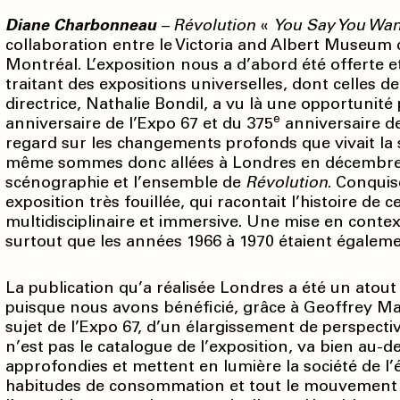
Diane Charbonneau
–
Révolution
«
You Say You Wan
collaboration entre le Victoria and Albert Museum
Montréal. L’expo­sition nous a d’abord été offerte 
traitant des expositions universelles, dont celles 
directrice, Nathalie Bondil, a vu là une opportunit
e
anniversaire de l’Expo 67 et du 375
anniversaire d
regard sur les changements profonds que vivait la
même sommes donc allées à Londres en décembre 2
scénographie et l’ensemble de
Révolution
. Conquis
exposition très fouillée, qui racontait l’histoire de
multidisciplinaire et immersive. Une mise en cont
surtout que les années 1966 à 1970 étaient égalem
La publication qu’a réalisée Londres a été un atout 
puisque nous avons bénéficié, grâce à Geoffrey Mars
sujet de l’Expo 67, d’un élargissement de perspective
n’est pas le catalogue de l’exposition, va bien au-
approfondies et mettent en lumière la société de l’
habitudes de consommation et tout le mouvement 