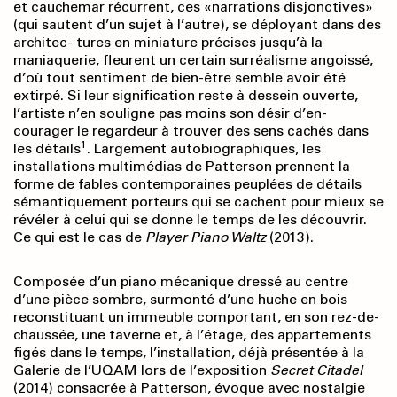
et cauchemar récurrent, ces «narrations disjonctives»
(qui sautent d’un sujet à l’autre), se déployant dans des
architec- tures en miniature précises jusqu’à la
maniaquerie, fleurent un certain surréalisme angoissé,
d’où tout sentiment de bien-être semble avoir été
extirpé. Si leur signification reste à dessein ouverte,
l’artiste n’en souligne pas moins son désir d’en-
courager le regardeur à trouver des sens cachés dans
1
les détails
. Largement autobiographiques, les
installations multimédias de Patterson prennent la
forme de fables contemporaines peuplées de détails
sémantiquement porteurs qui se cachent pour mieux se
révéler à celui qui se donne le temps de les découvrir.
Ce qui est le cas de
Player Piano Waltz
(2013).
Composée d’un piano mécanique dressé au centre
d’une pièce sombre, surmonté d’une huche en bois
reconstituant un immeuble comportant, en son rez-de-
chaussée, une taverne et, à l’étage, des appartements
figés dans le temps, l’installation, déjà présentée à la
Galerie de l’UQAM lors de l’exposition
Secret Citadel
(2014) consacrée à Patterson, évoque avec nostalgie