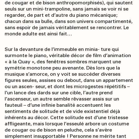
de cougar et de bison anthropomorphisés), qui sautent
seuls sur un mini-trampoline, sans jamais se voir ni se
regarder, de part et d’autre du piano mécanique;
chacun dans sa bulle, dans son univers compartimenté,
sans espoir de jamais véritablement se rencontrer. Le
monde adulte est ainsi fait…
Sur la devanture de l’immeuble en minia- ture qui
surmonte le piano, véritable décor de film d’animation
« à la Quay », des fenêtres sombres marquent une
symétrie monotone peu avenante. Dès lors que la
musique s’amorce, on y voit se succéder diverses
figures seules, assises ou debout, dans un appartement
ou un ascen- seur, et dont les microgestes répétitifs –
l’un lance des dards sur une cible, l’autre prend
l’ascenseur, un autre semble rêvasser assis sur un
fauteuil – d’une infinie banalité accentuent les
sentiments de solitude et de vide existentiel déjà
inhérents au décor. Cette solitude est d’une tristesse
affligeante, mais lorsque l’esseulé arbore un costume
de cougar ou de bison en peluche, cela s’avère
simplement insupportable ! Personne ne mérite tant