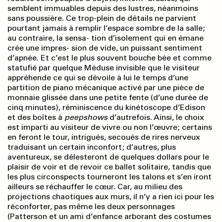
semblent immuables depuis des lustres, néanmoins
sans poussière. Ce trop-plein de détails ne parvient
pourtant jamais à remplir l’espace sombre de la salle;
au contraire, la sensa- tion d’isolement qui en émane
crée une impres- sion de vide, un puissant sentiment
d’apnée. Et c’est le plus souvent bouche bée et comme
statufié par quelque Méduse invisible que le visiteur
appréhende ce qui se dévoile à lui le temps d’une
partition de piano mécanique activé par une pièce de
monnaie glissée dans une petite fente (d’une durée de
cinq minutes), réminiscence du kinétoscope d’Edison
et des boîtes à
peepshows
d’autrefois. Ainsi, le choix
est imparti au visiteur de vivre ou non l’œuvre; certains
en feront le tour, intrigués, secoués de rires nerveux
traduisant un certain inconfort; d’autres, plus
aventureux, se délesteront de quelques dollars pour le
plaisir de voir et de revoir ce ballet solitaire, tandis que
les plus circonspects tourneront les talons et s’en iront
ailleurs se réchauffer le cœur. Car, au milieu des
projections chaotiques aux murs, il n’y a rien ici pour les
réconforter, pas même les deux personnages
(Patterson et un ami d’enfance arborant des costumes