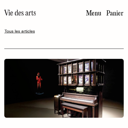
Aller
au
Menu
Panier
contenu
principal
Tous les articles