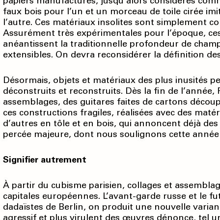
papiers manufacturés, jusqu’alors considérés comme
faux bois pour l’un et un morceau de toile cirée im
l’autre. Ces matériaux insolites sont simplement co
Assurément très expérimentales pour l’époque, ces 
anéantissent la traditionnelle profondeur de champ 
extensibles. On devra reconsidérer la définition de
Désormais, objets et matériaux des plus inusités 
déconstruits et reconstruits. Dès la fin de l’année,
assemblages, des guitares faites de cartons découp
ces constructions fragiles, réalisées avec des maté
d’autres en tôle et en bois, qui annoncent déjà des 
percée majeure, dont nous soulignons cette année 
Signifier autrement
À partir du cubisme parisien, collages et assembl
capitales européennes. L’avant-garde russe et le fu
dadaïstes de Berlin, on produit une nouvelle vari
agressif et plus virulent des œuvres dénonce, tel u