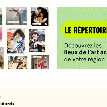
S
 kit média