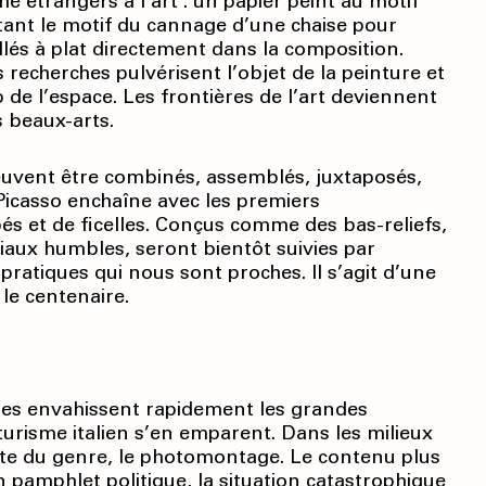
 étrangers à l’art : un papier peint au motif
itant le motif du cannage d’une chaise pour
llés à plat directement dans la composition.
recherches pulvérisent l’objet de la peinture et
de l’espace. Les frontières de l’art deviennent
s beaux-arts.
peuvent être combinés, assemblés, juxtaposés,
 Picasso enchaîne avec les premiers
és et de ficelles. Conçus comme des bas-reliefs,
riaux humbles, seront bientôt suivies par
pratiques qui nous sont proches. Il s’agit d’une
le centenaire.
ages envahissent rapidement les grandes
turisme italien s’en emparent. Dans les milieux
ante du genre, le photomontage. Le contenu plus
n pamphlet politique, la situation catastrophique