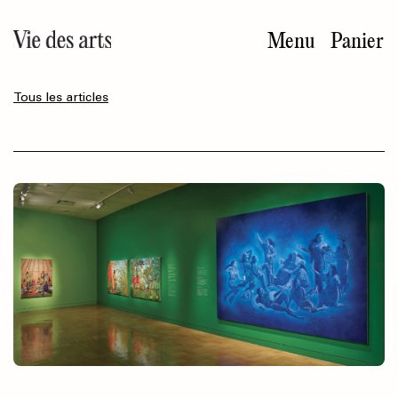
Aller
au
Menu
Panier
contenu
principal
Tous les articles