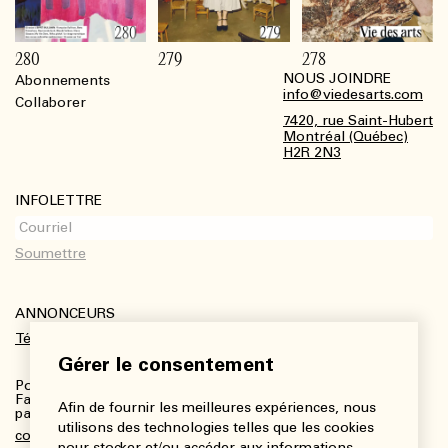
280
279
278
NOUS JOINDRE
Abonnements
Footer
info@viedesarts.com
Collaborer
7420, rue Saint-Hubert
Montréal (Québec)
H2R 2N3
INFOLETTRE
ANNONCEURS
Télécharger le kit média
Gérer le consentement
Pour plus de renseignements :
Fanny Charbonneau, Responsable des communications,
Afin de fournir les meilleures expériences, nous
partenariats et publicités
utilisons des technologies telles que les cookies
communications@viedesarts.com
pour stocker et/ou accéder aux informations