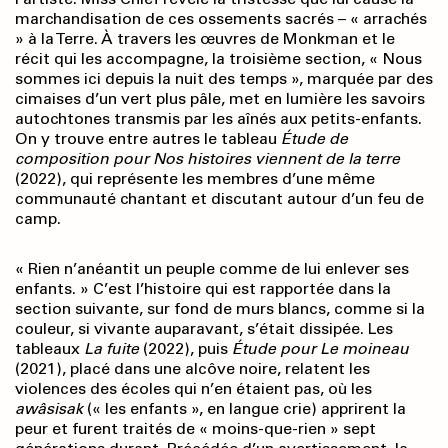
marchandisation de ces ossements sacrés – « arrachés
» à la Terre. À travers les œuvres de Monkman et le
récit qui les accompagne, la troisième section, « Nous
sommes ici depuis la nuit des temps », marquée par des
cimaises d’un vert plus pâle, met en lumière les savoirs
autochtones transmis par les aînés aux petits-enfants.
On y trouve entre autres le tableau
Étude de
composition pour Nos histoires viennent de la terre
(2022), qui représente les membres d’une même
communauté chantant et discutant autour d’un feu de
camp.
« Rien n’anéantit un peuple comme de lui enlever ses
enfants. » C’est l’histoire qui est rapportée dans la
section suivante, sur fond de murs blancs, comme si la
couleur, si vivante auparavant, s’était dissipée. Les
tableaux
La fuite
(2022), puis
Étude pour Le moineau
(2021), placé dans une alcôve noire, relatent les
violences des écoles qui n’en étaient pas, où les
awâsisak
(« les enfants », en langue crie) apprirent la
peur et furent traités de « moins-que-rien » sept