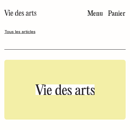
Aller
au
Menu
Panier
contenu
principal
Tous les articles