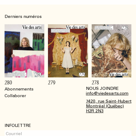
Derniers numéros
280
279
278
NOUS JOINDRE
Abonnements
Footer
info@viedesarts.com
Collaborer
7420, rue Saint-Hubert
Montréal (Québec)
H2R 2N3
INFOLETTRE