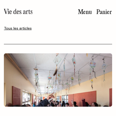
Aller
au
Menu
Panier
contenu
principal
Tous les articles