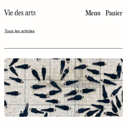
Aller
au
Menu
Panier
contenu
principal
Tous les articles