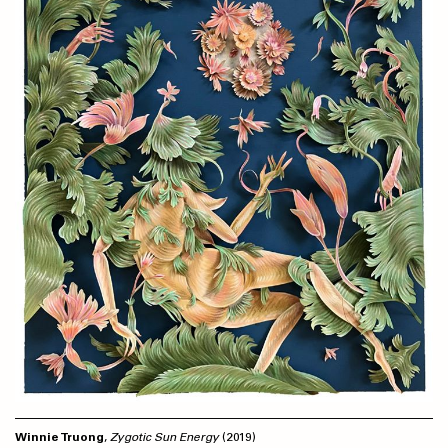
Winnie Truong
,
Zygotic Sun Energy
(2019)