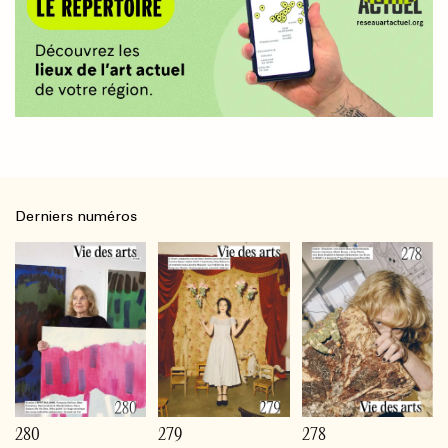
Derniers numéros
280
279
278