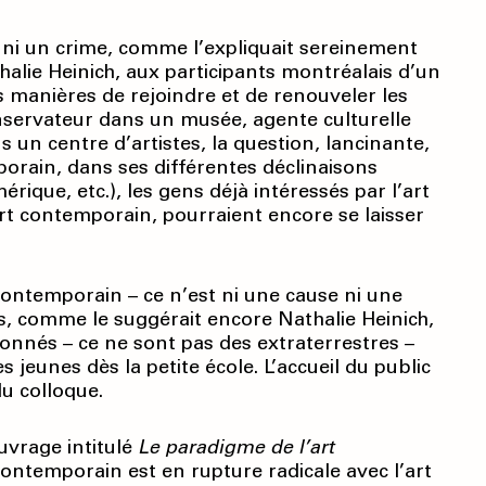
ni un crime, comme l’expliquait serei­nement
halie Heinich, aux participants montréalais d’un
 manières de rejoindre et de renouveler les
onservateur dans un musée, agente culturelle
 un centre d’artistes, la question, lancinante,
orain, dans ses différentes déclinaisons
rique, etc.), les gens déjà intéressés par l’art
art contemporain, pourraient encore se laisser
t contemporain – ce n’est ni une cause ni une
ès, comme le suggérait encore Nathalie Heinich,
nnés – ce ne sont pas des extra­terrestres –
s jeunes dès la petite école. L’accueil du public
du colloque.
uvrage intitulé
Le paradigme de l’art
 contemporain est en rupture radicale avec l’art