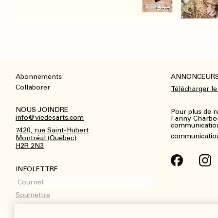
Abonnements
ANNONCEUR
Footer
Collaborer
Télécharger le
NOUS JOINDRE
Pour plus de 
info@viedesarts.com
Fanny Charbo
communications
7420, rue Saint-Hubert
communicatio
Montréal (Québec)
H2R 2N3
INFOLETTRE