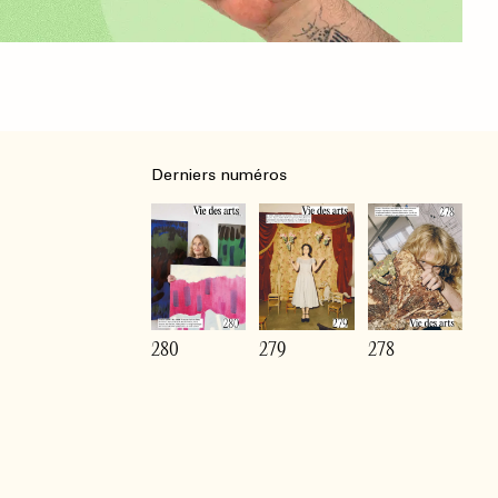
Derniers numéros
280
279
278