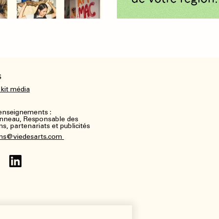
S
 kit média
renseignements :
nneau, Responsable des
, partenariats et publicités
ns@viedesarts.com