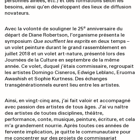
personnes aînées, etc.) et des formations selon les
besoins, ainsi qu’en développant des lieux de diffusion
novateurs.
e
Avec la volonté de souligner le 25
anniversaire du
départ de Diane Robertson, l’organisme présenta le
symposium
Que soufflent les esprits
en deux temps –
un volet peinture durant le grand rassemblement en
juillet 2018 et un volet art-nature, présenté lors des
Journées de la Culture en septembre de la même
année. Ce volet, duquel j’étais commissaire, regroupait
les artistes Domingo Cisneros, Edwige Leblanc, Eruoma
Awashish et Sophie Kurtness. Des échanges
transgénérationnels eurent lieu entre les artistes.
Ainsi, en vingt-cinq ans, j’ai fait valoir et accompagné
avec passion des artistes de tous âges. J’ai vu naître
des artistes de toutes disciplines, théâtre,
performance, conte, musique, peinture, écriture, et cela
m’a grandement nourrie. Après toutes ces années de
fervente implication, je quitte le communautaire pour
me concentrer sur des projets de commissariat