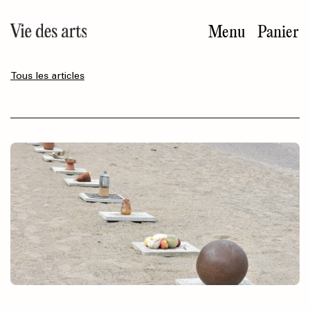
Aller
au
Menu
Panier
contenu
principal
Tous les articles