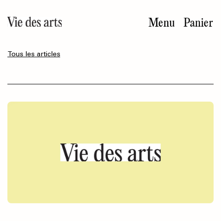
Aller
au
Menu
Panier
contenu
principal
Tous les articles