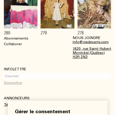
280
279
278
NOUS JOINDRE
Abonnements
Footer
info@viedesarts.com
Collaborer
7420, rue Saint-Hubert
Montréal (Québec)
H2R 2N3
INFOLETTRE
ANNONCEURS
Télécharger le kit média
Gérer le consentement