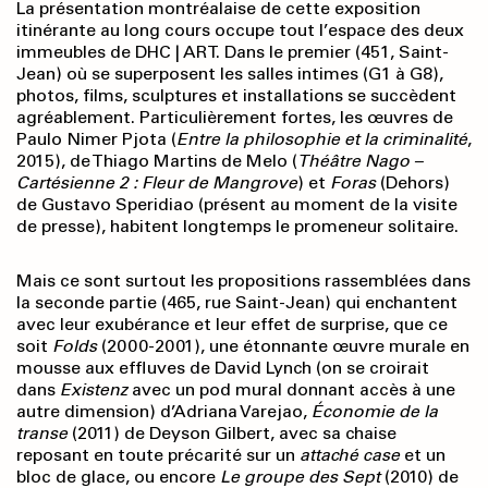
La présentation montréalaise de cette exposition
itinérante au long cours occupe tout l’espace des deux
immeubles de DHC | ART. Dans le premier (451, Saint-
Jean) où se superposent les salles intimes (G1 à G8),
photos, films, sculptures et installations se succèdent
agréablement. Particulièrement fortes, les œuvres de
Paulo Nimer Pjota (
Entre la philosophie et la criminalité
,
2015), de Thiago Martins de Melo (
Théâtre Nago –
Cartésienne 2 : Fleur de Mangrove
) et
Foras
(Dehors)
de Gustavo Speridiao (présent au moment de la visite
de presse), habitent longtemps le promeneur solitaire.
Mais ce sont surtout les propositions rassemblées dans
la seconde partie (465, rue Saint-Jean) qui enchantent
avec leur exubérance et leur effet de surprise, que ce
soit
Folds
(2000-2001), une étonnante œuvre murale en
mousse aux effluves de David Lynch (on se croirait
dans
Existenz
avec un pod mural donnant accès à une
autre dimension) d’Adriana Varejao,
Économie de la
transe
(2011) de Deyson Gilbert, avec sa chaise
reposant en toute précarité sur un
attaché case
et un
bloc de glace, ou encore
Le groupe des Sept
(2010) de