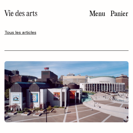
Aller
au
Menu
Panier
contenu
principal
Tous les articles