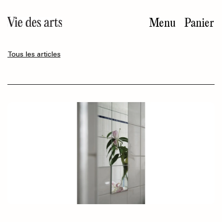
Aller
au
Menu
Panier
contenu
principal
Tous les articles