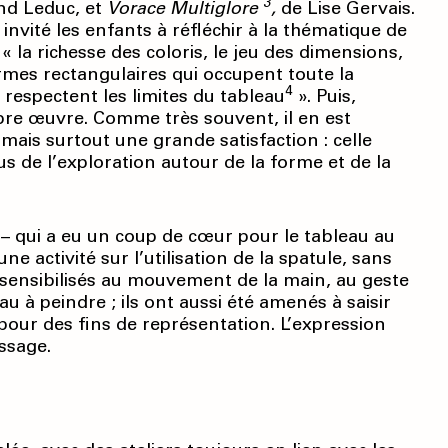
3
nd Leduc, et
Vorace Multi
glore
,
de Lise Gervais.
nvité les enfants à réfléchir à la thématique de
 « la richesse des coloris, le jeu des dimensions,
ormes rectangulaires qui occupent toute la
4
 respectent les limites du tableau
». Puis,
pre œuvre. Comme très souvent, il en est
mais surtout une grande satisfaction : celle
us de l’exploration autour de la forme et de la
e – qui a eu un coup de cœur pour le tableau au
e activité sur l’utilisation de la spatule, sans
é sensibilisés au mouvement de la main, au geste
au à peindre ; ils ont aussi été amenés à saisir
pour des fins de représentation. L’expression
ssage.