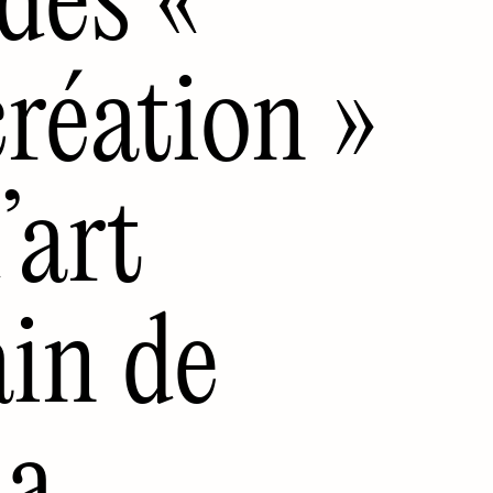
création »
’art
in de
la