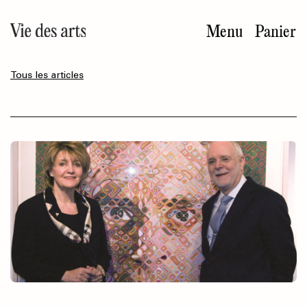
Aller
au
Menu
Panier
contenu
principal
Tous les articles