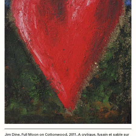
Jim Dine, Full Moon on Cottonwood, 2011, A crylique, fusain et sable sur