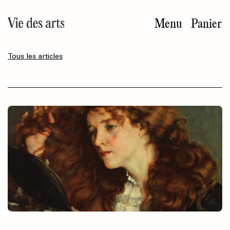
Aller
au
Menu
Panier
contenu
principal
Tous les articles