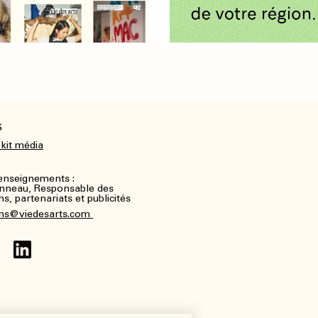
S
 kit média
renseignements :
nneau, Responsable des
, partenariats et publicités
ns@viedesarts.com